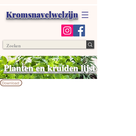
Kromsnavelwelzijn
Planten en kruiden lijst
Download