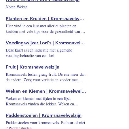
Noten Weken
Planten en Kruiden | Kromsnavelwelzijn
Hier vind je een lijst met allerlei planten en
kruiden met vele tips voor de gezondheid van de
kromsnavels. Sommige planten zijn giftig,
andere zijn geneeskrachtig. Planten en kruiden
Voedingswijzer Lori's | Kromsnavelwelzijn
lijst Alsem, Alfalfa, Aloe vera, Anijs, Basilicum,
Deze kaart is een indicatie met algemene
Bast van de pau d'arco boom, Bernagie,
voedingsbehoefte van een lori.
Bieslook, Blaaswier, Bladkool, Bladmosterd,
Borslook, Bruidssluier, Cayennepeper,
Fruit | Kromsnavelwelzijn
Chilipeper, Chinese Ephedra, Citroengras,
Kromsnavels lusten graag fruit. De ene meer dan
Citroenmelisse, Cosmea, Creosootstruik,
de andere. Zorg voor variatie en voeder met
Daslook, Dille, Dovenetel, Druifkruid,
mate. Fruit lijst Aardbei, Ananaskers, Appel,
Duizendblad, Ereprijs, Fenegriek, Frambozen,
Citroen, Clementine, Dragonfruit, Framboos,
Weken en Kiemen | Kromsnavelwelzijn
Galicische kool, Gamander, Gele mosterd,
Grapefruit, Hylocereus undatus , Incabes, Kaapse
Gemberwortel, Gladde iep, Herders
Weken en kiemen met tijden in een lijst.
Goudbes, Kaapse kruisbes, Kaibes, Kers,
portemonnee, Jeneverbes, Kalmoes, Kamille,
Kromsnavels vinden die lekker. Weken en
Kerspruim, Kumquats, Limoen, Mandarijn,
Kaneel, Karmozijnbes, Kava kava, Klavier, Klein
Kiemen Lijst Sojaboon, Edamine, Adzuki,
Mirabel, Passievrucht, Peer, Physalis, Pitahaja ,
hoefblad, Knoflook, Komkommerkruid,
Alfalfa, Amandelen, Amarant, Anijs, Basilicum,
Paddenstoelen | Kromsnavelwelzijn
Pitaya, Pomelo, Pompelmoes, Pruim,
Koolzaad, Koriander, Kornoeljefamilie,
Bietjes, Borage, Boerenkool, Boekweit, Broccoli,
Paddenstoelen voor kromsnavels. Eetbaar of niet
Rozenbottel, Selenicereus costaricensis ,
Kurkuma, Laulierblad, Lavas, Lavendel,
Cashewnoot, Chia, Doperwten, Fenegriek, Gerst,
? Paddenstoelen
Selenicereus megalanthus , Sinaasappel, Veenbes,